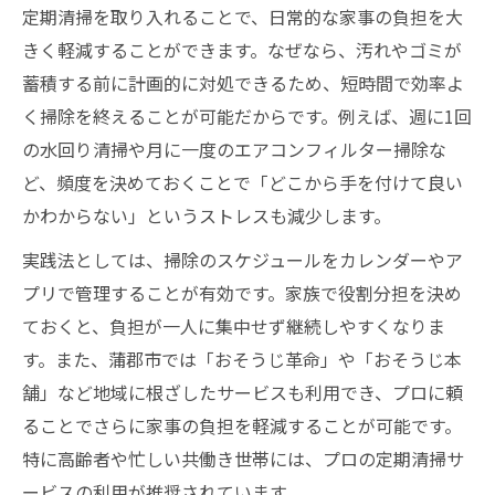
定期清掃を続けることで得られる安心感
定期清掃を取り入れることで、日常的な家事の負担を大
きく軽減することができます。なぜなら、汚れやゴミが
定期清掃で家計の負担軽減を実現するには
蓄積する前に計画的に対処できるため、短時間で効率よ
愛知県蒲郡市が注目される定期清掃事情とは
く掃除を終えることが可能だからです。例えば、週に1回
定期清掃が愛知県蒲郡市で注目される背景
の水回り清掃や月に一度のエアコンフィルター掃除な
蒲郡市の定期清掃事情と地域特性のポイン
ど、頻度を決めておくことで「どこから手を付けて良い
ト
かわからない」というストレスも減少します。
蒲郡市で定期清掃の相談が増えている理由
実践法としては、掃除のスケジュールをカレンダーやア
定期清掃で蒲郡市の生活負担を軽減する実
プリで管理することが有効です。家族で役割分担を決め
態
ておくと、負担が一人に集中せず継続しやすくなりま
愛知県蒲郡市の定期清掃利用傾向と課題
す。また、蒲郡市では「おそうじ革命」や「おそうじ本
ストレス軽減に役立つ定期清掃の工夫
舗」など地域に根ざしたサービスも利用でき、プロに頼
定期清掃でストレスを減らす工夫と実践例
ることでさらに家事の負担を軽減することが可能です。
定期清掃導入による心の余裕を生む方法
特に高齢者や忙しい共働き世帯には、プロの定期清掃サ
ービスの利用が推奨されています。