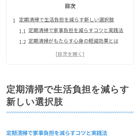
目次
定期清掃で生活負担を減らす新しい選択肢
定期清掃で家事負担を減らすコツと実践法
定期清掃がもたらす心身の軽減効果とは
定期清掃導入でストレス軽減を目指す理由
定期清掃の選択で快適な毎日を手に入れる
秘訣
定期清掃で物の蓄積や汚れ問題を予防しよ
定期清掃で生活負担を減らす
う
新しい選択肢
快適な暮らしへ導く定期清掃活用のすすめ
定期清掃で快適な住環境を維持する方法
定期清掃が暮らしの質を向上させる理由
定期清掃で家事負担を減らすコツと実践法
定期清掃活用で家族の健康を守るポイント