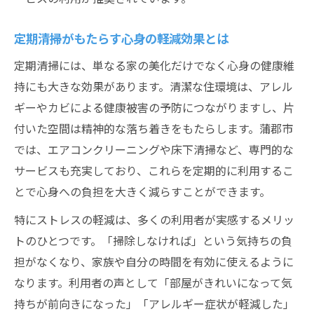
定期清掃の工夫で生活リズムを整えるコツ
定期清掃活用で家事ストレスを軽減しよう
定期清掃がもたらす心身の軽減効果とは
定期清掃の工夫で暮らしの質を高める方法
定期清掃には、単なる家の美化だけでなく心身の健康維
定期清掃を通じて実現する清潔な毎日
持にも大きな効果があります。清潔な住環境は、アレル
定期清掃で毎日を清潔に保つポイント
ギーやカビによる健康被害の予防につながりますし、片
定期清掃がもたらす快適な日常の秘訣
付いた空間は精神的な落ち着きをもたらします。蒲郡市
定期清掃を習慣化して清潔を維持する方法
では、エアコンクリーニングや床下清掃など、専門的な
定期清掃で家中の清潔を手軽に実現しよう
サービスも充実しており、これらを定期的に利用するこ
定期清掃が清潔な環境作りに役立つ理由
とで心身への負担を大きく減らすことができます。
生活相談に強い蒲郡市の清掃支援サービス
特にストレスの軽減は、多くの利用者が実感するメリッ
蒲郡市で定期清掃の相談ができる支援窓口
トのひとつです。「掃除しなければ」という気持ちの負
担がなくなり、家族や自分の時間を有効に使えるように
定期清掃に関する蒲郡市の相談体制とは
なります。利用者の声として「部屋がきれいになって気
蒲郡市で利用できる定期清掃支援サービス
持ちが前向きになった」「アレルギー症状が軽減した」
定期清掃の相談先を活用した問題解決法