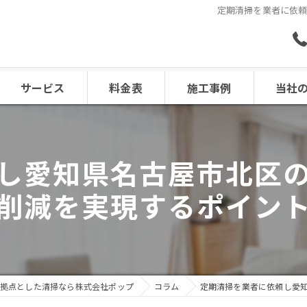
定期清掃を業者に依
サービス
料金表
施工事例
当社
エアコン
し愛知県名古屋市北区
レンジフ
削減を実現するポイン
浴室
水回り
キッチン
拠点とした清掃なら株式会社ポップ
コラム
定期清掃を業者に依頼し愛