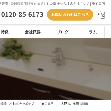
研磨 | 愛知県尾張旭市を拠点とした清掃なら株式会社ポップ | 施工事例
0120-85-6173
お問い合わせはこちら
の特徴
会社概要
ブログ
コラム
ード
た清掃なら株式会社ポップ
施工事例
大理石、御影石研磨