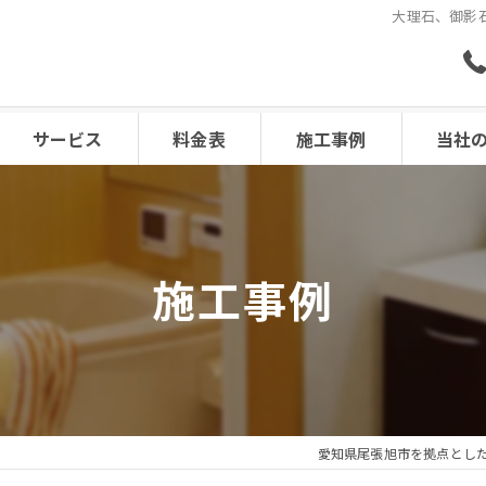
大理石、御影石
サービス
料金表
施工事例
当社
エアコン
レンジフ
施工事例
浴室
水回り
キッチン
愛知県尾張旭市を拠点とし